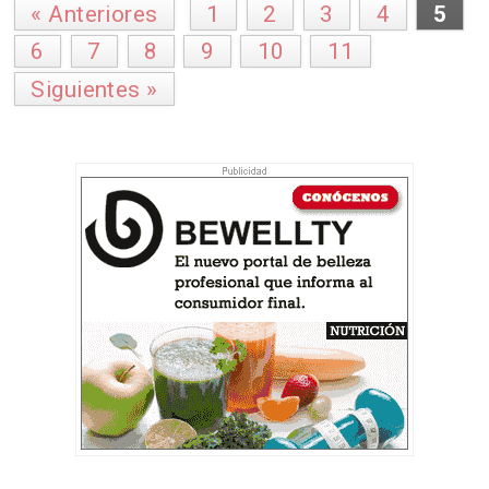
« Anteriores
1
2
3
4
5
6
7
8
9
10
11
Siguientes »