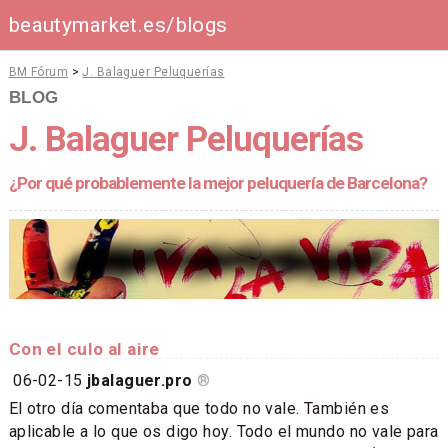
beautymarket.es/blogs
BM Fórum
>
J. Balaguer Peluquerías
BLOG
J. Balaguer Peluquerías
¿Por qué probablemente la mejor peluquería de Barcelona?
Con el culo al aire
06-02-15
jbalaguer.pro
®
El otro día comentaba que todo no vale. También es
aplicable a lo que os digo hoy. Todo el mundo no vale para