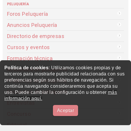
PELUQUERÍA
Foros Peluquería
Anuncios Peluquería
Directorio de empresas
Cursos y eventos
Formación técnica
Política de cookies
: Utilizamos cookies propias y de
Actualidad de peluquería
terceros para mostrarle publicidad relacionada con sus
Productos de peluquería
preferencias según sus hábitos de navegación. Si
continúa navegando consideraremos que acepta su
Encuestas de peluquería
uso. Puede cambiar la configuración u obtener
más
información aquí.
Entrevistas
Aceptar
Concurso
Editorial