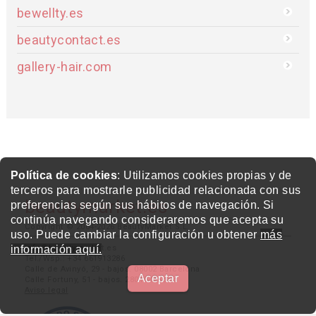
bewellty.es
beautycontact.es
gallery-hair.com
Política de cookies
: Utilizamos cookies propias y de
terceros para mostrarle publicidad relacionada con sus
beautymarket.es
preferencias según sus hábitos de navegación. Si
continúa navegando consideraremos que acepta su
Copyright © 2004-2026 BeautyMarket S.L.
uso. Puede cambiar la configuración u obtener
más
info@beautymarket.es
información aquí.
Tel./Wsp.: +34 661913286
Calle de Avinyó, 29 - bajos. 08002 Barcelona
Aceptar
Calle Fortuny, 51 - bajos. 28010 Madrid
Aviso legal