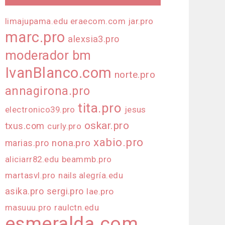
limajupama.edu
eraecom.com
jar.pro
marc.pro
alexsia3.pro
moderador bm
IvanBlanco.com
norte.pro
annagirona.pro
tita.pro
electronico39.pro
jesus
oskar.pro
txus.com
curly.pro
xabio.pro
nona.pro
marias.pro
aliciarr82.edu
beammb.pro
martasvl.pro
nails alegría.edu
asika.pro
sergi.pro
lae.pro
masuuu.pro
raulctn.edu
esmeralda.com