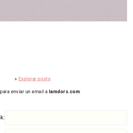
01-70 »
Explorar posts
 para enviar un email a
lamdors.com
.
k: