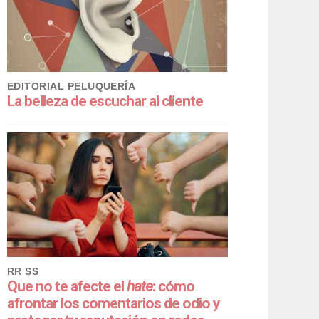
EDITORIAL PELUQUERÍA
La belleza de escuchar al cliente
RR SS
Que no te afecte el
hate
: cómo
afrontar los comentarios de odio y