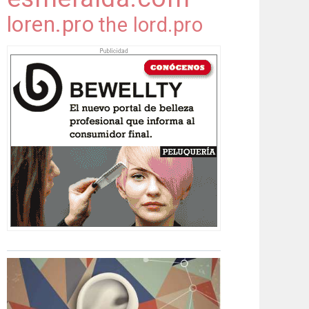
loren.pro
the lord.pro