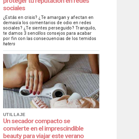
proteger tu reputación en redes
sociales
¿Estás en crisis? ¿Te amargan y afectan en
demasía los comentarios de odio en redes
sociales? ¿Te sientes perseguido? Tranquilo,
te damos 3 sencillos consejos para acabar
por fin con las consecuencias de los temidos
haters
UTILLAJE
Un secador compacto se
convierte en el imprescindible
beauty para viajar este verano