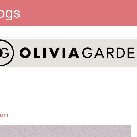
ogs
com