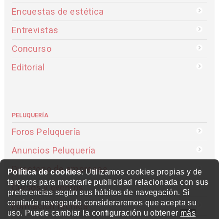
Encuestas de estética
Entrevistas
Concurso
Editorial
PELUQUERÍA
Foros Peluquería
Anuncios Peluquería
Directorio de empresas
Política de cookies
: Utilizamos cookies propias y de
terceros para mostrarle publicidad relacionada con sus
Cursos y eventos
preferencias según sus hábitos de navegación. Si
continúa navegando consideraremos que acepta su
Formación técnica
uso. Puede cambiar la configuración u obtener
más