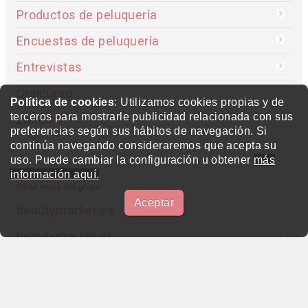
Productos de peluquería
Encuestas de peluquería
Entrevistas
Concurso
Política de cookies
: Utilizamos cookies propias y de
terceros para mostrarle publicidad relacionada con sus
Editorial
preferencias según sus hábitos de navegación. Si
continúa navegando consideraremos que acepta su
uso. Puede cambiar la configuración u obtener
más
información aquí.
Otras webs del grupo
Aceptar
beautymarket.es
beautymarket.pt
beautymarketamerica.com
beautymed.es