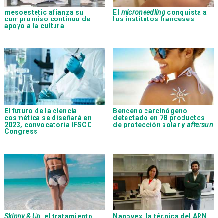
mesoestetic afianza su
El
microneedling
conquista a
compromiso continuo de
los institutos franceses
apoyo a la cultura
El futuro de la ciencia
Benceno carcinógeno
cosmética se diseñará en
detectado en 78 productos
2023, convocatoria IFSCC
de protección solar y
aftersun
Congress
Skinny & Up
, el tratamiento
Nanovex, la técnica del ARN