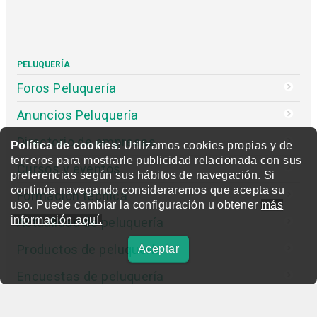
PELUQUERÍA
Foros Peluquería
Anuncios Peluquería
Directorio de empresas
Política de cookies
: Utilizamos cookies propias y de
terceros para mostrarle publicidad relacionada con sus
Cursos y eventos
preferencias según sus hábitos de navegación. Si
continúa navegando consideraremos que acepta su
Formación técnica
uso. Puede cambiar la configuración u obtener
más
información aquí.
Actualidad de peluquería
Productos de peluquería
Aceptar
Encuestas de peluquería
Entrevistas