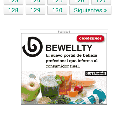
123
124
125
126
127
128
129
130
Siguientes »