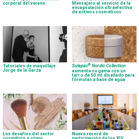
corporal del verano
Mensajero al servicio de la
encapsulación ultraefectiva
de activos cosméticos
®
Tutoriales de maquillaje
Sulapac
Nordic Collection
Jorge de la Garza
aumenta su gama con un
tarro de 50 ml diseñado para
fórmulas a base de agua
Los desafíos del sector
Nuevo récord de
cosmético y cómo
participación de los XIV