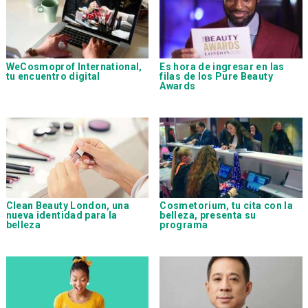
WeCosmoprof International,
Es hora de ingresar en las
tu encuentro digital
filas de los Pure Beauty
Awards
Clean Beauty London, una
Cosmetorium, tu cita con la
nueva identidad para la
belleza, presenta su
belleza
programa