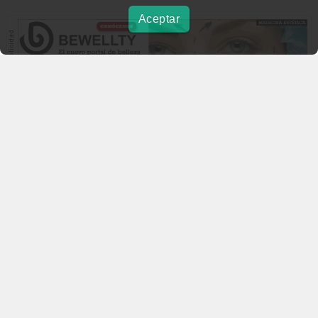
Aceptar
beautymarket.es
Copyright © 2004-2026 BeautyMarket S.L.
info@beautymarket.es
Tel./Wsp.: +34 661913286
Calle de Avinyó, 29 - bajos. 08002 Barcelona
Calle Fortuny, 51 - bajos. 28010 Madrid
Aviso legal