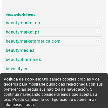
Otras webs del grupo
beautymarket.es
beautymarket.pt
beautymarketamerica.com
beautymed.es
beautypharma.es
bewellty.es
beautycontact.es
Política de cookies
: Utilizamos cookies propias y de
terceros para mostrarle publicidad relacionada con sus
gallery-hair.com
preferencias según sus hábitos de navegación. Si
continúa navegando consideraremos que acepta su
uso. Puede cambiar la configuración u obtener
más
información aquí.