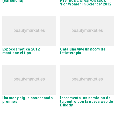
(Barcelona)
Premios L'Oréal-UNESCO
'For Women in Science' 2012
Expocosmética 2012
Cataluña vive un
boom
de
mantiene el tipo
ictioterapia
Harmony
sigue cosechando
Incrementa los servicios de
premios
tu centro con la nueva web de
Dibody