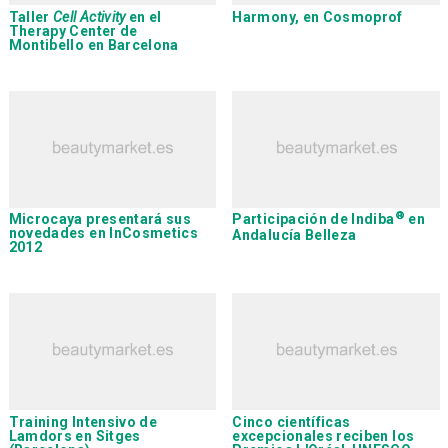
Taller
Cell Activity
en el
Harmony
, en Cosmoprof
Therapy Center de
Montibello en Barcelona
®
Microcaya
presentará sus
Participación de Indiba
en
novedades en InCosmetics
Andalucía Belleza
2012
Training Intensivo de
Cinco científicas
Lamdors
en Sitges
excepcionales reciben los