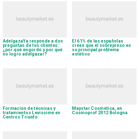
AdelgazaYa
responde a dos
El 61% de las españolas
preguntas de tus clientes:
creen que el sobrepreso es
¿por qué engordo y por qué
su principal problema
no logro adelgazar?
estético
Formación de técnicas y
Maystar Cosmética
, en
tratamientos
Levissime
en
Cosmoprof 2012 Bologna
Centros Triunfo