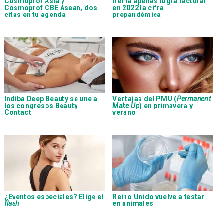
Cosmoprof Asia y
Ifema apenas logra facturar
Cosmoprof CBE Asean, dos
en 2022 la cifra
citas en tu agenda
prepandémica
Indiba Deep Beauty se une a
Ventajas del PMU (
Permanent
los congresos Beauty
Make Up
) en primavera y
Contact
verano
¿Eventos especiales? Elige el
Reino Unido vuelve a testar
flash
en animales