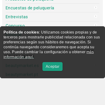
Encuestas de peluquería
Entrevistas
Concurso
Política de cookies
: Utilizamos cookies propias y de
Editorial
terceros para mostrarle publicidad relacionada con sus
preferencias según sus hábitos de navegación. Si
continúa navegando consideraremos que acepta su
uso. Puede cambiar la configuración u obtener
más
información aquí.
Otras webs del grupo
beautymarket.es
Aceptar
beautymarket.pt
beautymarketamerica.com
beautymed.es
beautypharma.es