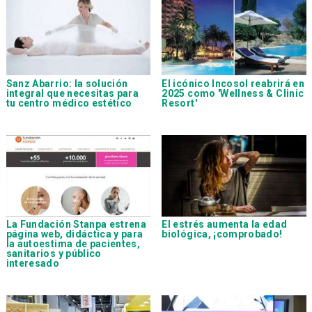
Sanz Abarrio: la solución
El icónico Incosol reabrirá en
integral que necesitas para
2025 como 'Wellness & Clinic
tu centro médico estético
Resort'
La Fundación Stanpa estrena
El estrés aumenta la edad
página web, didáctica y para
biológica, ¡comprobado!
la autoestima de pacientes,
sanitarios y público
interesado