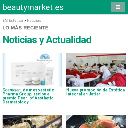
beautymarket.es
BM Estética
>
Noticias
LO MÁS RECIENTE
Noticias y Actualidad
Cosmelan
, de
mesoestetic
Nueva promoción de Estética
Pharma Group
, recibe el
Integral en
Jatier
premio Pearl of Aesthetic
Dermatology