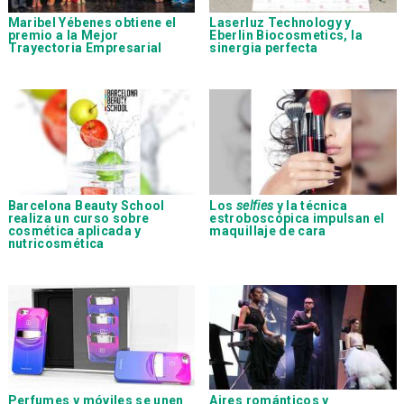
Maribel Yébenes obtiene el
Laserluz Technology
y
premio a la Mejor
Eberlin Biocosmetics
, la
Trayectoria Empresarial
sinergia perfecta
Barcelona Beauty School
Los
selfies
y la técnica
realiza un curso sobre
estroboscópica impulsan el
cosmética aplicada y
maquillaje de cara
nutricosmética
Perfumes y móviles se unen
Aires románticos y