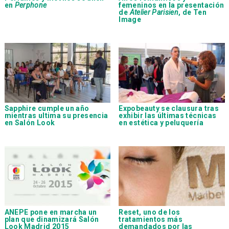
en
Perphone
femeninos en la presentación
de
Atelier Parisien
, de
Ten
Image
Sapphire
cumple un año
Expobeauty se clausura tras
mientras ultima su presencia
exhibir las últimas técnicas
en Salón Look
en estética y peluquería
ANEPE
pone en marcha un
Reset, uno de los
plan que dinamizará Salón
tratamientos más
Look Madrid 2015
demandados por las