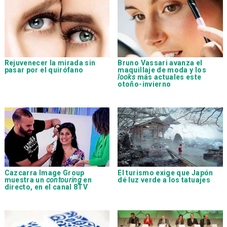
Rejuvenecer la mirada sin
Bruno Vassari
avanza el
pasar por el quirófano
maquillaje de moda y los
looks
más actuales este
otoño-invierno
Cazcarra Image Group
El turismo exige que Japón
muestra un
contouring
en
dé luz verde a los tatuajes
directo, en el canal 8TV