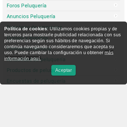
Foros Peluquería
Anuncios Peluquería
Directorio de empresas
Política de cookies
: Utilizamos cookies propias y de
terceros para mostrarle publicidad relacionada con sus
Cursos y eventos
preferencias según sus hábitos de navegación. Si
continúa navegando consideraremos que acepta su
Formación técnica
uso. Puede cambiar la configuración u obtener
más
información aquí.
Actualidad de peluquería
Productos de peluquería
Aceptar
Encuestas de peluquería
Entrevistas
Concurso
Editorial