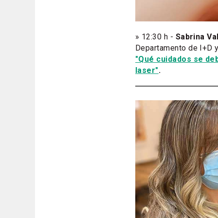
» 12:30 h -
Sabrina Va
Departamento de I+D y
"Qué cuidados se deb
laser"
.