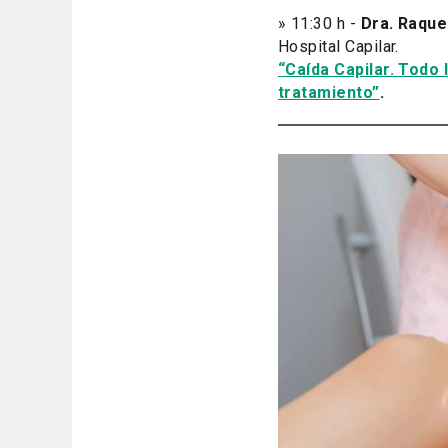
» 11:30 h -
Dra. Raque
Hospital Capilar.
“Caída Capilar. Todo 
tratamiento”
.