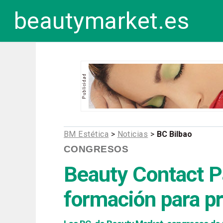
beautymarket.es
BM Estética
>
Noticias
>
BC Bilbao
CONGRESOS
Beauty Contact P
formación para p