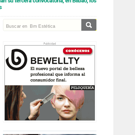
n su tercera convocatoria, en Bilbao, los
s