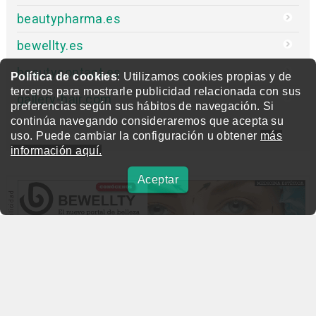
beautypharma.es
bewellty.es
beautycontact.es
Política de cookies
: Utilizamos cookies propias y de
terceros para mostrarle publicidad relacionada con sus
gallery-hair.com
preferencias según sus hábitos de navegación. Si
continúa navegando consideraremos que acepta su
uso. Puede cambiar la configuración u obtener
más
información aquí.
Aceptar
beautymarket.es