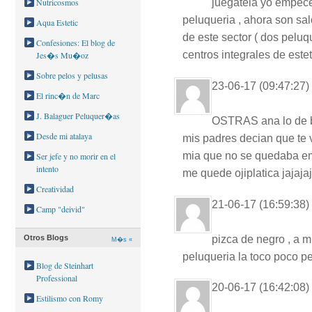
juegatela yo empece
Nutricosmos
peluqueria , ahora son sa
Aqua Estetic
de este sector ( dos peluq
Confesiones: El blog de
centros integrales de estet
Jes�s Mu�oz
Sobre pelos y pelusas
23-06-17 (09:47:27)
El rinc�n de Marc
J. Balaguer Peluquer�as
OSTRAS ana lo de ba
Desde mi atalaya
mis padres decian que te 
mia que no se quedaba emb
Ser jefe y no morir en el
intento
me quede ojiplatica jajaja
Creatividad
21-06-17 (16:59:38)
Camp "deivid"
pizca de negro , a 
Otros Blogs
M�s «
peluqueria la toco poco p
Blog de Steinhart
Professional
20-06-17 (16:42:08)
Estilismo con Romy