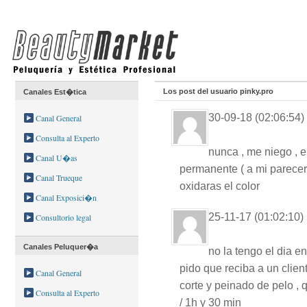
Los post del usuario pinky.pro
Canales Est�tica
30-09-18 (02:06:54)
Canal General
Consulta al Experto
nunca , me niego , e
Canal U�as
permanente ( a mi parecer
Canal Trueque
oxidaras el color
Canal Exposici�n
25-11-17 (01:02:10)
Consultorio legal
Canales Peluquer�a
no la tengo el dia en
pido que reciba a un clien
Canal General
corte y peinado de pelo , 
Consulta al Experto
/ 1h y 30 min