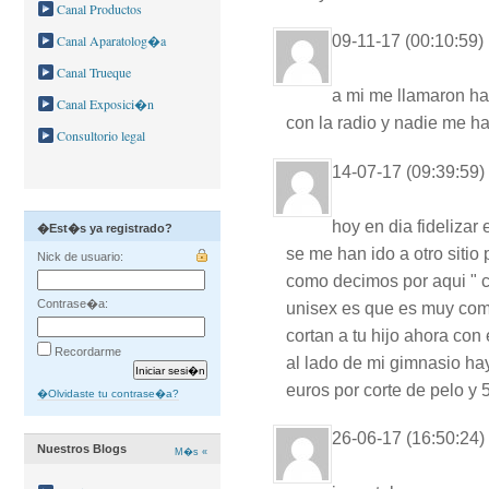
Canal Productos
09-11-17 (00:10:59)
Canal Aparatolog�a
Canal Trueque
a mi me llamaron ha
Canal Exposici�n
con la radio y nadie me ha
Consultorio legal
14-07-17 (09:39:59)
hoy en dia fidelizar 
�Est�s ya registrado?
se me han ido a otro sitio
Nick de usuario:
como decimos por aqui " co
Contrase�a:
unisex es que es muy como
cortan a tu hijo ahora con
Recordarme
al lado de mi gimnasio ha
euros por corte de pelo y 
�Olvidaste tu contrase�a?
26-06-17 (16:50:24)
Nuestros Blogs
M�s «