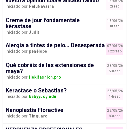
vuestra opinión sobre alisado fallido
18/06/26
Iniciado por
PeluNavarra
2resp
Creme de jour fondamentale
18/06/26
kèrastase
0resp
Iniciado por
Judit
Alergia a tintes de pelo... Desesperada
07/06/26
Iniciado por
penélope
122resp
Qué cobráis de las extensiones de
28/05/26
maya?
53resp
Iniciado por
flekifashion.pro
Kerastase o Sebastian?
26/05/26
Iniciado por
babyyudy.edu
14resp
Nanoplastia Floractive
22/05/26
Iniciado por
Tinguaro
83resp