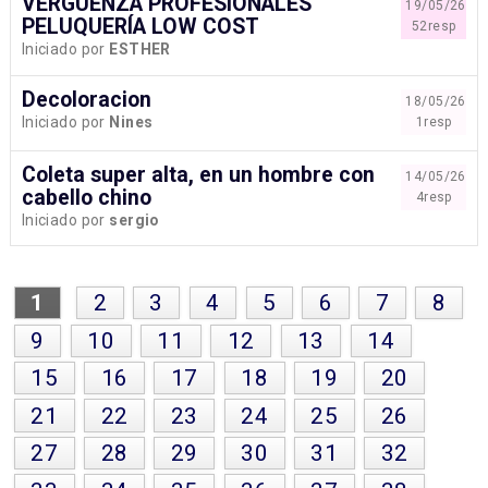
VERGUENZA PROFESIONALES
19/05/26
PELUQUERÍA LOW COST
52resp
Iniciado por
ESTHER
Decoloracion
18/05/26
Iniciado por
Nines
1resp
Coleta super alta, en un hombre con
14/05/26
cabello chino
4resp
Iniciado por
sergio
1
2
3
4
5
6
7
8
9
10
11
12
13
14
15
16
17
18
19
20
21
22
23
24
25
26
27
28
29
30
31
32