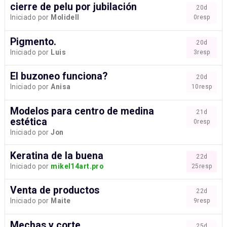
cierre de pelu por jubilación
20d
Iniciado por
Molidell
0resp
Pigmento.
20d
Iniciado por
Luis
3resp
El buzoneo funciona?
20d
Iniciado por
Anisa
10resp
Modelos para centro de medina
21d
estética
0resp
Iniciado por
Jon
Keratina de la buena
22d
Iniciado por
mikel14art.pro
25resp
Venta de productos
22d
Iniciado por
Maite
9resp
Mechas y corte
25d