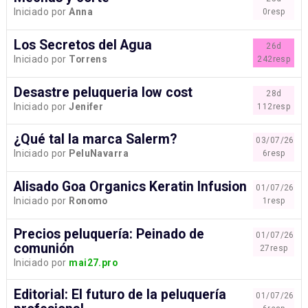
Iniciado por
Anna
0resp
Los Secretos del Agua
26d
Iniciado por
Torrens
242resp
Desastre peluqueria low cost
28d
Iniciado por
Jenifer
112resp
¿Qué tal la marca Salerm?
03/07/26
Iniciado por
PeluNavarra
6resp
Alisado Goa Organics Keratin Infusion
01/07/26
Iniciado por
Ronomo
1resp
Precios peluquería: Peinado de
01/07/26
comunión
27resp
Iniciado por
mai27.pro
Editorial: El futuro de la peluquería
01/07/26