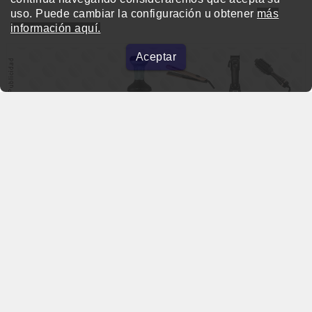
uso. Puede cambiar la configuración u obtener
más
información aquí.
Aceptar
beautymarket.es
Copyright © 2004-2026 BeautyMarket S.L.
info@beautymarket.es
Tel./Wsp.: +34 661913286
Calle de Avinyó, 29 - bajos. 08002 Barcelona
Calle Fortuny, 51 - bajos. 28010 Madrid
Aviso legal