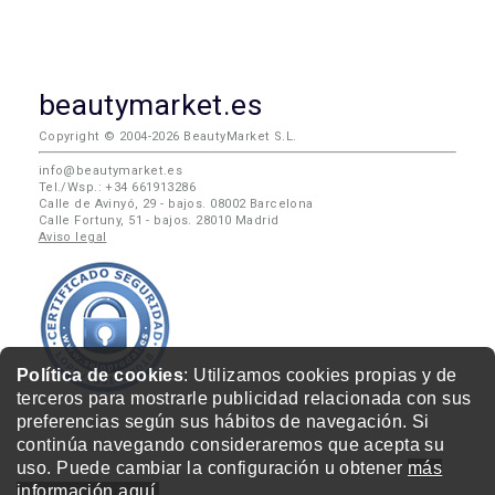
beautymarket.es
Copyright © 2004-2026 BeautyMarket S.L.
info@beautymarket.es
Tel./Wsp.: +34 661913286
Calle de Avinyó, 29 - bajos. 08002 Barcelona
Calle Fortuny, 51 - bajos. 28010 Madrid
Aviso legal
Política de cookies
: Utilizamos cookies propias y de
terceros para mostrarle publicidad relacionada con sus
preferencias según sus hábitos de navegación. Si
continúa navegando consideraremos que acepta su
uso. Puede cambiar la configuración u obtener
más
información aquí.