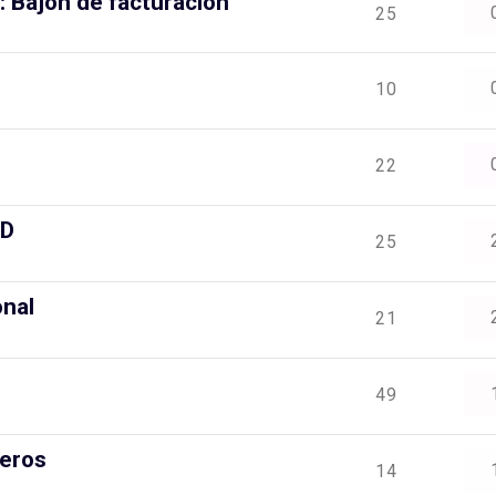
: Bajón de facturación
25
10
22
AD
25
onal
21
49
leros
14