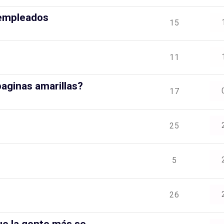
 empleados
15
11
aginas amarillas?
17
25
5
26
ue la gente más se