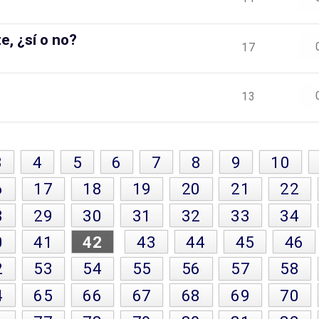
e, ¿sí o no?
17
13
3
4
5
6
7
8
9
10
6
17
18
19
20
21
22
8
29
30
31
32
33
34
0
41
42
43
44
45
46
2
53
54
55
56
57
58
4
65
66
67
68
69
70