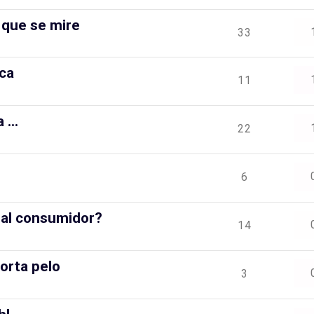
 que se mire
33
rca
11
...
22
6
 al consumidor?
14
orta pelo
3