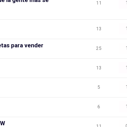
11
13
tas para vender
25
13
5
6
0W
11