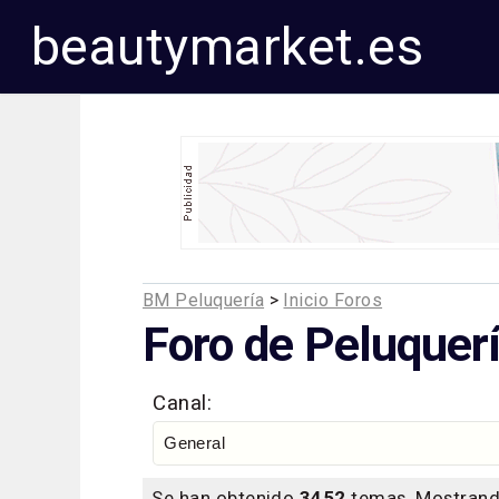
beautymarket.es
BM Peluquería
>
Inicio Foros
Foro de Peluquerí
Canal:
Se han obtenido
3452
temas. Mostrand