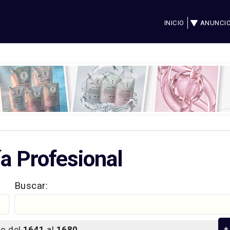
INICIO
ANUNCI
a Profesional
Buscar:
o del
1641
al
1680
+