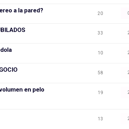
ereo a la pared?
20
UBILADOS
33
ndola
10
EGOCIO
58
 volumen en pelo
19
13