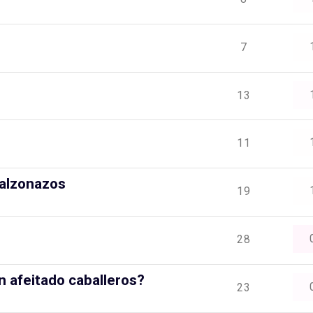
7
13
11
alzonazos
19
28
n afeitado caballeros?
23