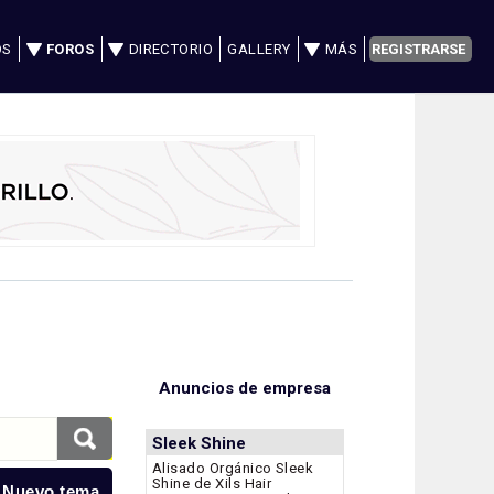
OS
FOROS
DIRECTORIO
GALLERY
MÁS
REGISTRARSE
Anuncios de empresa
Sleek Shine
Alisado Orgánico Sleek
Shine de Xils Hair
 Nuevo tema