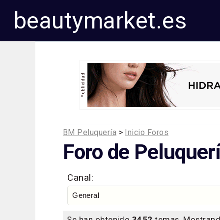
beautymarket.es
BM Peluquería
>
Inicio Foros
Foro de Peluquerí
Canal:
Se han obtenido
3452
temas. Mostrand