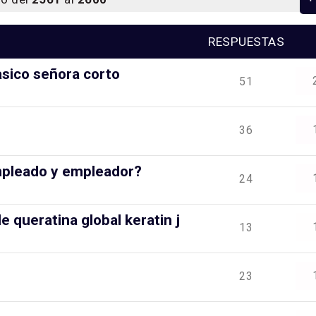
RESPUESTAS
asico señora corto
51
36
empleado y empleador?
24
e queratina global keratin j
13
23