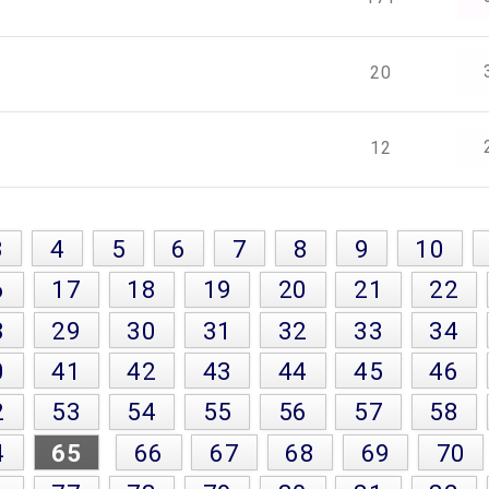
20
12
3
4
5
6
7
8
9
10
6
17
18
19
20
21
22
8
29
30
31
32
33
34
0
41
42
43
44
45
46
2
53
54
55
56
57
58
4
65
66
67
68
69
70