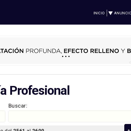
INICIO
ANUNCI
a Profesional
Buscar:
o del
2561
al
2600
+