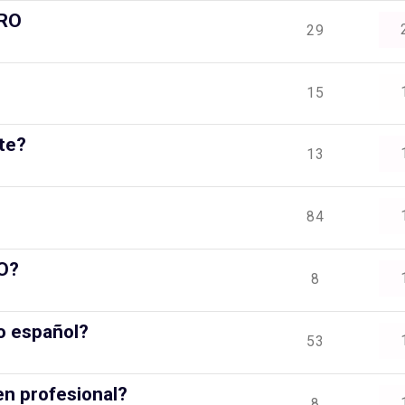
GRO
29
15
nte?
13
84
O?
8
do español?
53
en profesional?
8