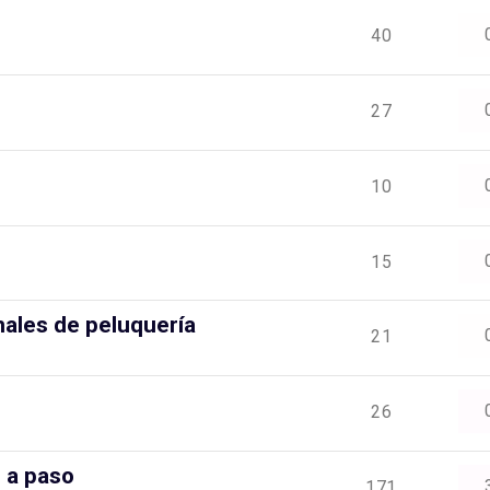
40
27
10
15
nales de peluquería
21
26
 a paso
171