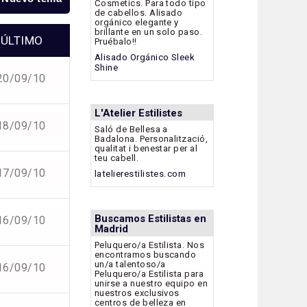
Cosmetics. Para todo tipo
de cabellos. Alisado
orgánico elegante y
brillante en un solo paso.
ÚLTIMO
Pruébalo!!
Alisado Orgánico Sleek
Shine
20/09/10
L'Atelier Estilistes
18/09/10
Saló de Bellesa a
Badalona. Personalització,
qualitat i benestar per al
teu cabell.
17/09/10
latelierestilistes.com
Buscamos Estilistas en
16/09/10
Madrid
Peluquero/a Estilista. Nos
encontramos buscando
un/a talentoso/a
16/09/10
Peluquero/a Estilista para
unirse a nuestro equipo en
nuestros exclusivos
centros de belleza en