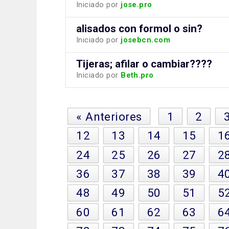
Iniciado por
jose.pro
alisados con formol o sin?
Iniciado por
josebcn.com
Tijeras; afilar o cambiar????
Iniciado por
Beth.pro
« Anteriores
1
2
12
13
14
15
1
24
25
26
27
2
36
37
38
39
4
48
49
50
51
5
60
61
62
63
6