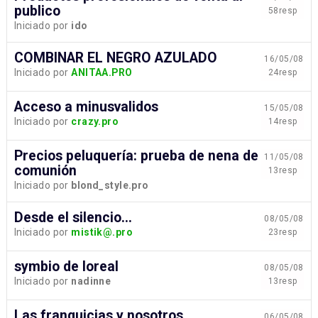
publico
58resp
Iniciado por
ido
COMBINAR EL NEGRO AZULADO
16/05/08
Iniciado por
ANITAA.PRO
24resp
Acceso a minusvalidos
15/05/08
Iniciado por
crazy.pro
14resp
Precios peluquería: prueba de nena de
11/05/08
comunión
13resp
Iniciado por
blond_style.pro
Desde el silencio...
08/05/08
Iniciado por
mistik@.pro
23resp
symbio de loreal
08/05/08
Iniciado por
nadinne
13resp
Las franquicias y nosotros
06/05/08