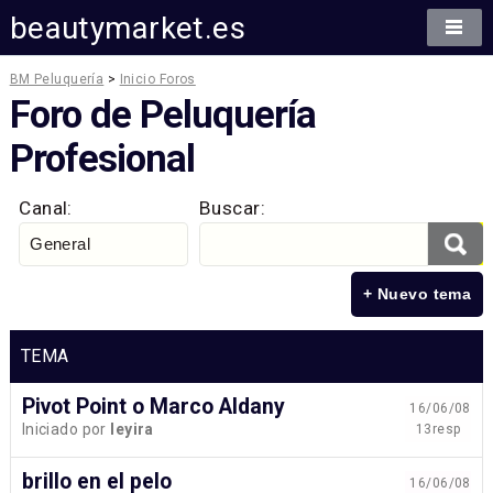
beautymarket.es
BM Peluquería
>
Inicio Foros
Foro de Peluquería
Profesional
Canal:
Buscar:
+ Nuevo tema
TEMA
Pivot Point o Marco Aldany
16/06/08
Iniciado por
leyira
13resp
brillo en el pelo
16/06/08