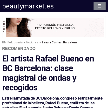
beautymarket.es
BM Peluquería
>
Noticias
>
Beauty Contact Barcelona
RECOMENDADO
El artista Rafael Bueno en
BC Barcelona: clase
magistral de ondas y
recogidos
Estrella invitada de BC Barcelona, congreso estrictamente
profesional de la belleza, Rafael Bueno, estilista de las
estrellas: Eva Longoria, Nathy Peluso o Rocío Osorno,