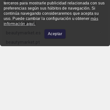
Editorial
terceros para mostrarle publicidad relacionada con sus
preferencias según sus hábitos de navegación. Si
continúa navegando consideraremos que acepta su
uso. Puede cambiar la configuración u obtener
más
información aquí.
Otras webs del grupo
beautymarket.es
Aceptar
beautymarket.pt
beautymarketamerica.com
beautymed.es
beautypharma.es
bewellty.es
beautycontact.es
gallery-hair.com