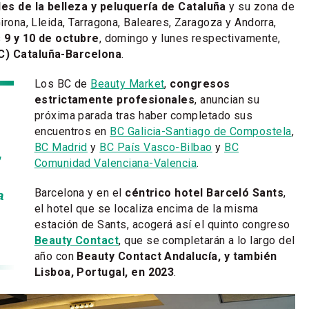
es de la belleza y peluquería de Cataluña
y su zona de
Girona, Lleida, Tarragona, Baleares, Zaragoza y Andorra,
s
9 y 10 de octubre
, domingo y lunes respectivamente,
C) Cataluña-Barcelona
.
Los BC de
Beauty Market
,
congresos
estrictamente profesionales
, anuncian su
próxima parada tras haber completado sus
encuentros en
BC Galicia-Santiago de Compostela
,
BC Madrid
y
BC País Vasco-Bilbao
y
BC
,
Comunidad Valenciana-Valencia
.
Barcelona y en el
céntrico hotel Barceló Sants
,
a
el hotel que se localiza encima de la misma
estación de Sants, acogerá así el quinto congreso
Beauty Contact
, que se completarán a lo largo del
año con
Beauty Contact Andalucía, y también
Lisboa, Portugal, en 2023
.