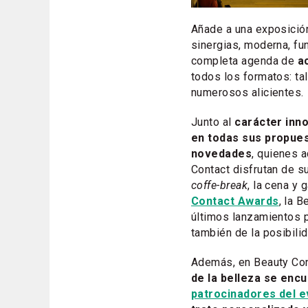
Añade a una exposición
sinergias, moderna, fun
completa agenda de
a
todos los formatos: ta
numerosos alicientes.
Junto al
carácter inno
en todas sus propues
novedades
, quienes 
Contact disfrutan de 
coffe-break
, la cena y 
Contact Awards
, la 
últimos lanzamientos 
también de la posibili
Además, en Beauty Conta
de la belleza se enc
patrocinadores del 