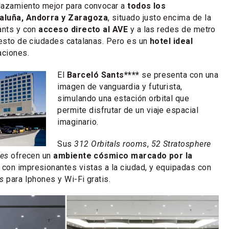
lazamiento mejor para convocar a
todos los
aluña, Andorra y Zaragoza
, situado justo encima de la
ants y con
acceso directo al AVE
y a las redes de metro
resto de ciudades catalanas. Pero es un
hotel ideal
aciones.
El
Barceló Sants****
se presenta con una
imagen de vanguardia y futurista,
simulando una estación orbital que
permite disfrutar de un viaje espacial
imaginario.
Sus
312 Orbitals rooms
,
52 Stratosphere
tes
ofrecen un
ambiente cósmico marcado por la
, con impresionantes vistas a la ciudad, y equipadas con
ns
para Iphones y Wi-Fi gratis.