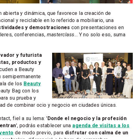
 abierta y dinámica, que favorece la creación de
cional y reciclable en lo referido a mobiliario, una
ctividades y demostraciones
con presentaciones en
lleres, conferencias,
masterclass
... Y no solo eso, suma
vador y futurista
tas, productos y
acuden a Beauty
su semipermanente
gala de los
Beauty
Beauty Bag con los
para su prueba y
dad de combinar ocio y negocio en ciudades únicas.
ct, fiel a su lema: '
Donde el negocio y la profesión
uentran
', podrás establecer una
agenda de visitas a los
evento
de modo previo, para
disfrutar con calma de un