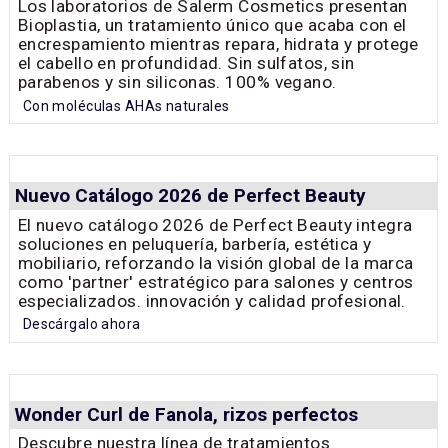
Oivita 39 busca distribuidores en España
Somos una marca de peluquería profesional
fabricada en Italia, especializada en cosmética
capilar de alta calidad. Si eres distribuidor y buscas
una marca con valor real, margen y proyección, nos
gustaría conocerte.
Únete a nuestro proyecto
Bioplastia, la solución definitiva a todo tipo de
encrespamiento
Los laboratorios de Salerm Cosmetics presentan
Bioplastia, un tratamiento único que acaba con el
encrespamiento mientras repara, hidrata y protege
el cabello en profundidad. Sin sulfatos, sin
parabenos y sin siliconas. 100% vegano.
Con moléculas AHAs naturales