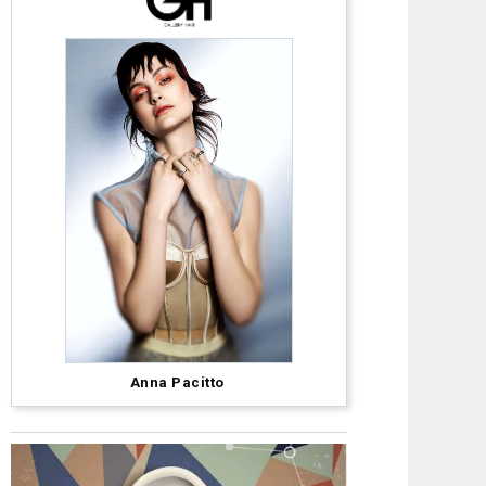
Sarah
McCulloch