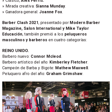
» Clásico,
Alex Ferris.
» Mirada creativa:
Sianna Munday
.
» Ganadora general:
Joanne Fox
.
Barber Clash 2021
, presentado por
Modern Barber
Magazine, Salon International y Mike Taylor
Educación
, también premió a los
peluqueros
masculinos y barberos
en cuatro categorías:
REINO UNIDO.
Barbero nuevo:
Connor Mcleod
.
Barbero artístico del año:
Kimberley Fletcher
.
Campeón de Barba y Bigote:
Mathew Maxwell
.
Peluquero afro del año:
Graham Grimshaw
.