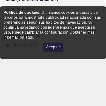
beautymed.es
Política de cookies
: Utilizamos cookies propias y de
beautypharma.es
terceros para mostrarle publicidad relacionada con sus
preferencias según sus hábitos de navegación. Si
bewellty.es
continúa navegando consideraremos que acepta su
uso. Puede cambiar la configuración u obtener
más
beautycontact.es
información aquí.
gallery-hair.com
Aceptar
beautymarket.es
Copyright © 2004-2026 BeautyMarket S.L.
info@beautymarket.es