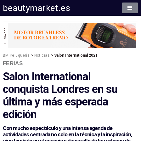
beautymarket.es
BM Peluquería
>
Noticias
>
Salon International 2021
FERIAS
Salon International
conquista Londres en su
última y más esperada
edición
Con mucho espectáculo y una intensa agenda de
actividades centrada no solo en la técnica y la inspiración,
sino también en el negocio y desarrollo de los salones de