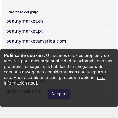
Otras webs del grupo
beautymarket.es
beautymarket.pt
beautymarketamerica.com
beautymed.es
Política de cookies
: Utilizamos cookies propias y de
beautypharma.es
terceros para mostrarle publicidad relacionada con sus
preferencias según sus hábitos de navegación. Si
bewellty.es
continúa navegando consideraremos que acepta su
uso. Puede cambiar la configuración u obtener
más
beautycontact.es
información aquí.
gallery-hair.com
Aceptar