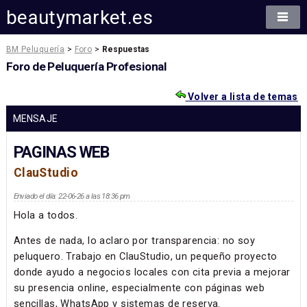
beautymarket.es
BM Peluquería
>
Foro
>
Respuestas
Foro de Peluquería Profesional
Volver a lista de temas
MENSAJE
PAGINAS WEB
ClauStudio
Enviado el día: 22-06-26 a las 18:36 pm
Hola a todos.
Antes de nada, lo aclaro por transparencia: no soy
peluquero. Trabajo en ClauStudio, un pequeño proyecto
donde ayudo a negocios locales con cita previa a mejorar
su presencia online, especialmente con páginas web
sencillas, WhatsApp y sistemas de reserva.