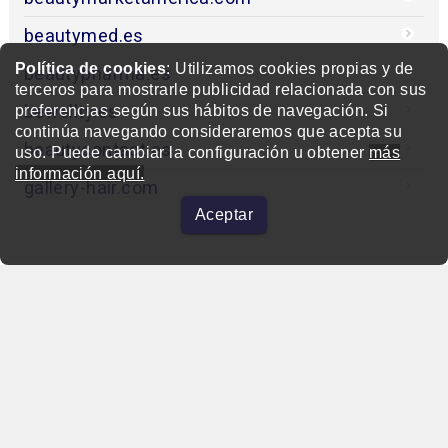
beautymed.es
Política de cookies
: Utilizamos cookies propias y de
beautypharma.es
terceros para mostrarle publicidad relacionada con sus
bewellty.es
preferencias según sus hábitos de navegación. Si
continúa navegando consideraremos que acepta su
beautycontact.es
uso. Puede cambiar la configuración u obtener
más
información aquí.
gallery-hair.com
Aceptar
beautymarket.es
Copyright © 2004-2026 BeautyMarket S.L.
info@beautymarket.es