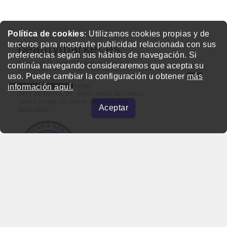
Política de cookies
: Utilizamos cookies propias y de
terceros para mostrarle publicidad relacionada con sus
beautymarket.es
preferencias según sus hábitos de navegación. Si
Copyright © 2004-2026 BeautyMarket S.L.
continúa navegando consideraremos que acepta su
uso. Puede cambiar la configuración u obtener
más
info@beautymarket.es
información aquí.
Tel./Wsp.: +34 661913286
Calle de Avinyó, 29 - bajos. 08002 Barcelona
Calle Fortuny, 51 - bajos. 28010 Madrid
Aceptar
Aviso legal