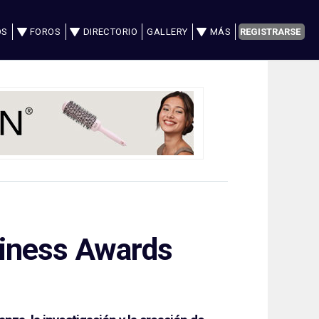
OS
FOROS
DIRECTORIO
GALLERY
MÁS
REGISTRARSE
siness Awards