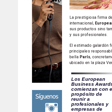
La prestigiosa firma d
internacional,
Europea
sus productos sino tamb
y sus profesionales.
El estimado galardón f
principales responsable
bella
París
, concreta
ubicado en la plaza V
Los European
Business Award
comienzan con e
propósito de
reunir a
profesionales y
empresas de