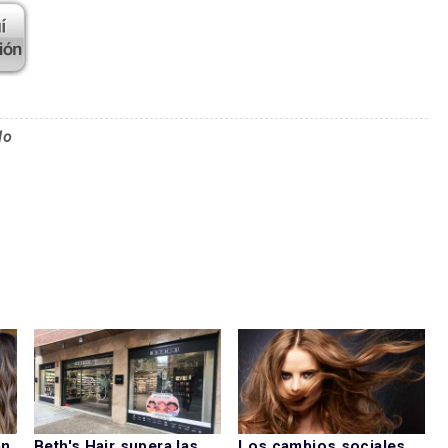
lo
an
Beth's Hair supera las
Los cambios sociales