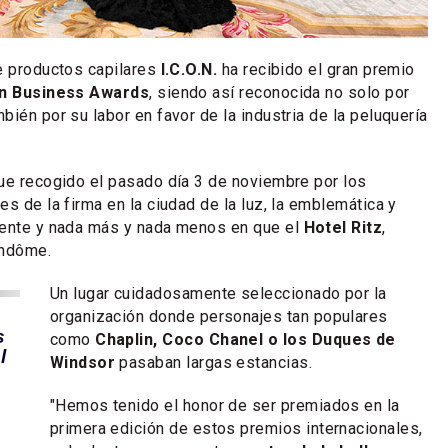
e productos capilares
I.C.O.N.
ha recibido el gran premio
n Business Awards
, siendo así reconocida no solo por
ién por su labor en favor de la industria de la peluquería
ue recogido el pasado día 3 de noviembre por los
s de la firma en la ciudad de la luz, la emblemática y
mente y nada más y nada menos en que el
Hotel Ritz
,
endôme.
Un lugar cuidadosamente seleccionado por la
organización donde personajes tan populares
s
como
Chaplin, Coco Chanel o los Duques de
l
Windsor
pasaban largas estancias.
"Hemos tenido el honor de ser premiados en la
primera edición de estos premios internacionales,