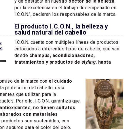
y de destacar en nuestro
sector de la belleza
,
por la excelencia en el trabajo desempeñado en
I.C.O.N.", declaran los responsables de la marca.
El producto I.C.O.N., la belleza y
salud natural del cabello
I.C.O.N. cuenta con múltiples líneas de productos
a
es
enfocados a diferentes tipos de cabello, que van
desde
champús, acondicionadores,
tratamientos y productos de
styling
, hasta
romiso de la marca con
el cuidado
la protección del cabello, está
nentes que utilizan para la
uctos. Por ello, I.C.O.N. garantiza que
 antioxidantes, no tienen sulfatos
laborados con materiales
 productos son sostenibles, con
on seguros para el color del pelo,