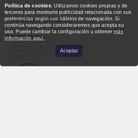
Política de cookies
: Utilizamos cookies propias y de
terceros para mostrarle publicidad relacionada con sus
beautymarket.es
preferencias según sus hábitos de navegación. Si
continúa navegando consideraremos que acepta su
Copyright © 2004-2026 BeautyMarket S.L.
uso. Puede cambiar la configuración u obtener
más
info@beautymarket.es
información aquí.
Tel./Wsp.: +34 661913286
Calle de Avinyó, 29 - bajos. 08002 Barcelona
Aceptar
Calle Fortuny, 51 - bajos. 28010 Madrid
Aviso legal