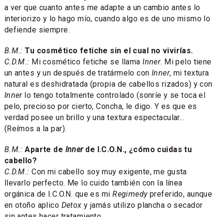
a ver que cuanto antes me adapte a un cambio antes lo
interiorizo y lo hago mío, cuando algo es de uno mismo lo
defiende siempre.
B.M.:
Tu cosmético fetiche sin el cual no vivirías.
C.D.M.:
Mi cosmético fetiche se llama
Inner
. Mi pelo tiene
un antes y un después de tratármelo con
Inner
, mi textura
natural es deshidratada (propia de cabellos rizados) y con
Inner
lo tengo totalmente controlado (sonríe y se toca el
pelo, precioso por cierto, Concha, le digo. Y es que es
verdad posee un brillo y una textura espectacular...
(Reímos a la par).
B.M.:
Aparte de
Inner
de I.C.O.N., ¿cómo cuidas tu
cabello?
C.D.M.:
Con mi cabello soy muy exigente, me gusta
llevarlo perfecto. Me lo cuido también con la línea
orgánica de I.C.O.N. que es mi
Regimedy
preferido, aunque
en otoño aplico
Detox
y jamás utilizo plancha o secador
sin antes hacer tratamiento.