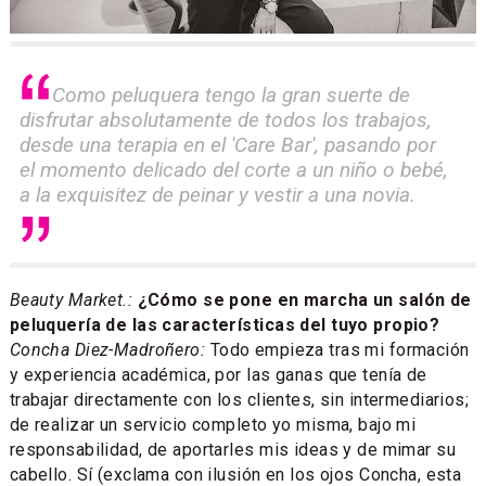
Como peluquera tengo la gran suerte de
disfrutar absolutamente de todos los trabajos,
desde una terapia en el 'Care Bar', pasando por
el momento delicado del corte a un niño o bebé,
a la exquisitez de peinar y vestir a una novia.
Beauty Market.:
¿Cómo se pone en marcha un salón de
peluquería de las características del tuyo propio?
Concha Diez-Madroñero:
Todo empieza tras mi formación
y experiencia académica, por las ganas que tenía de
trabajar directamente con los clientes, sin intermediarios;
de realizar un servicio completo yo misma, bajo mi
responsabilidad, de aportarles mis ideas y de mimar su
cabello. Sí (exclama con ilusión en los ojos Concha, esta