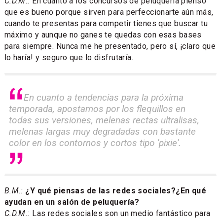
C.D.M.:
En cuanto a los concursos de peluquería pienso
que es bueno porque sirven para perfeccionarte aún más,
cuando te presentas para competir tienes que buscar tu
máximo y aunque no ganes te quedas con esas bases
para siempre. Nunca me he presentado, pero sí, ¡claro que
lo haría! y seguro que lo disfrutaría.
En cuanto a tendencias para la próxima
temporada, apostamos por los flequillos en
todas sus versiones, melenas rectas ultralisas,
melenas largas muy degradadas con bastante
color en los contornos y cortos tipo 'pixie'.
B.M.:
¿Y qué piensas de las redes sociales?¿En qué
ayudan en un salón de peluquería?
C.D.M.:
Las redes sociales son un medio fantástico para