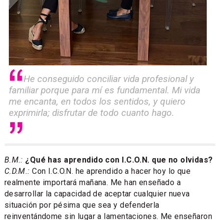
He conseguido conciliar vida profesional y
familiar porque para mí es fundamental. Mi vida
me encanta, en todos los sentidos, y quiero
exprimirla; disfrutar de todo cuanto hago.
B.M.:
¿Qué has aprendido con I.C.O.N. que no olvidas?
C.D.M.:
Con I.C.O.N. he aprendido a hacer hoy lo que
realmente importará mañana. Me han enseñado a
desarrollar la capacidad de aceptar cualquier nueva
situación por pésima que sea y defenderla
reinventándome sin lugar a lamentaciones. Me enseñaron