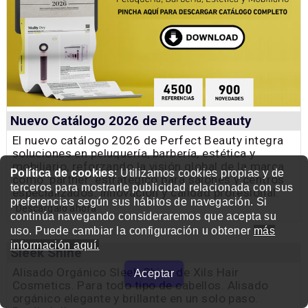
Nuevo Catálogo 2026 de Perfect Beauty
El nuevo catálogo 2026 de Perfect Beauty integra
soluciones en peluquería, barbería, estética y
mobiliario, reforzando la visión global de la marca
Política de cookies
: Utilizamos cookies propias y de
como 'partner' estratégico para salones y centros
terceros para mostrarle publicidad relacionada con sus
especializados. innovación y calidad profesional.
preferencias según sus hábitos de navegación. Si
Descárgalo ahora
continúa navegando consideraremos que acepta su
uso. Puede cambiar la configuración u obtener
más
información aquí.
Sleek Shine
Alisado Orgánico Sleek Shine de Xils Hair
Aceptar
Cosmetics. Para todo tipo de cabellos. Alisado
orgánico elegante y brillante en un solo paso.