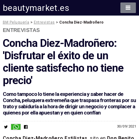
beautymarket.es
BM Peluquería
>
Entrevistas
>
Concha Diez-Madroñero
ENTREVISTAS
Concha Diez-Madroñero:
'Disfrutar el éxito de un
cliente satisfecho no tiene
precio'
Como tampoco lo tiene la experiencia y saber hacer de
Concha, peluquera extremeña que traspasa fronteras por su
trato y sabiduría a la hora de dirigir un negocio y complacer a
quienes por ella apuestan y en quien confían
30/09/2021
Concha Diez-Madroñero Estilistas
, sito en
Don Benito,