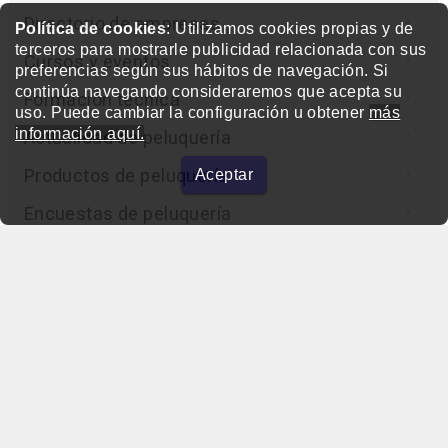
Directorio de empresas
Política de cookies
: Utilizamos cookies propias y de
terceros para mostrarle publicidad relacionada con sus
Cursos y eventos
preferencias según sus hábitos de navegación. Si
continúa navegando consideraremos que acepta su
Formación técnica
uso. Puede cambiar la configuración u obtener
más
información aquí.
Actualidad de peluquería
Productos de peluquería
Aceptar
Encuestas de peluquería
Entrevistas
Concurso
Editorial
Otras webs del grupo