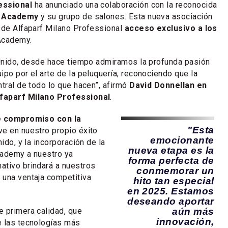
essional
ha anunciado una colaboración con la reconocida
 Academy
y su grupo de salones. Esta nueva asociación
 de Alfaparf Milano Professional
acceso exclusivo a los
Academy.
 Unido, desde hace tiempo admiramos la profunda pasión
ipo por el arte de la peluquería, reconociendo que la
ntral de todo lo que hacen”, afirmó
David Donnellan en
faparf Milano Professional
.
e compromiso con la
"Esta
ve en nuestro propio éxito
emocionante
nido, y la incorporación de la
nueva etapa es la
cademy a nuestro ya
forma perfecta de
ativo brindará a nuestros
conmemorar un
 una ventaja competitiva
hito tan especial
en 2025. Estamos
deseando aportar
 primera calidad, que
aún más
innovación,
e las tecnologías más