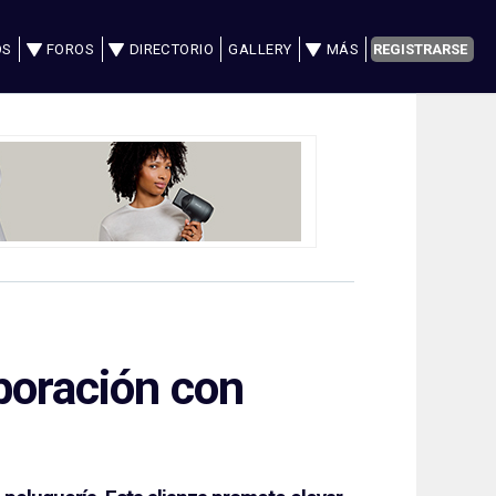
OS
FOROS
DIRECTORIO
GALLERY
MÁS
REGISTRARSE
boración con