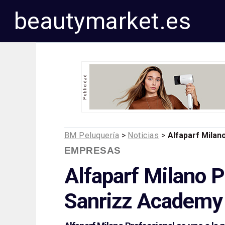
beautymarket.es
BM Peluquería
>
Noticias
>
Alfaparf Milan
EMPRESAS
Alfaparf Milano P
Sanrizz Academy