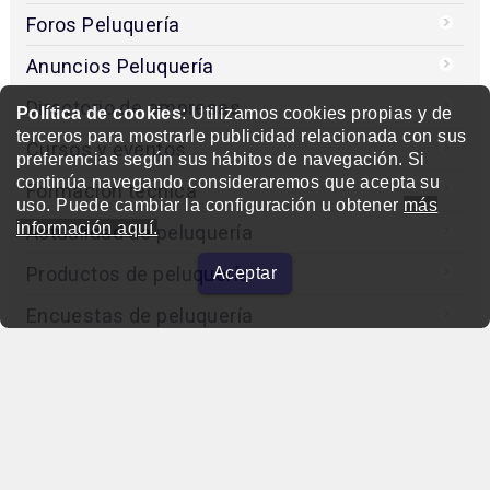
Foros Peluquería
Anuncios Peluquería
Directorio de empresas
Política de cookies
: Utilizamos cookies propias y de
terceros para mostrarle publicidad relacionada con sus
Cursos y eventos
preferencias según sus hábitos de navegación. Si
continúa navegando consideraremos que acepta su
Formación técnica
uso. Puede cambiar la configuración u obtener
más
información aquí.
Actualidad de peluquería
Productos de peluquería
Aceptar
Encuestas de peluquería
Entrevistas
Concurso
Editorial