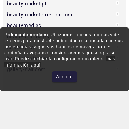
beautymarket.pt
beautymarketamerica.com
beautymed.es
Política de cookies
: Utilizamos cookies propias y de
beautypharma.es
terceros para mostrarle publicidad relacionada con sus
bewellty.es
preferencias según sus hábitos de navegación. Si
continúa navegando consideraremos que acepta su
beautycontact.es
uso. Puede cambiar la configuración u obtener
más
información aquí.
gallery-hair.com
Aceptar
beautymarket.es