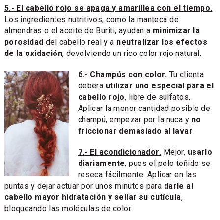
5.- El cabello rojo se apaga y amarillea con el tiempo.
Los ingredientes nutritivos, como la manteca de
almendras o el aceite de Buriti, ayudan a
minimizar la
porosidad
del cabello real y a
neutralizar los efectos
de la oxidación
, devolviendo un rico color rojo natural.
6.- Champús con color.
Tu clienta
deberá
utilizar uno especial para el
cabello rojo
, libre de sulfatos.
Aplicar la menor cantidad posible de
champú, empezar por la nuca y
no
friccionar demasiado al lavar.
7.- El acondicionador.
Mejor,
usarlo
diariamente
, pues el pelo teñido se
reseca fácilmente. Aplicar en las
puntas y dejar actuar por unos minutos para
darle al
cabello mayor hidratación y sellar su cutícula
,
bloqueando las moléculas de color.