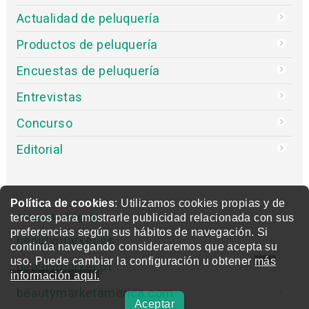
Actualidad de peluquería
Productos de peluquería
Encuestas de peluquería
Entrevistas
Concurso
Editorial
Política de cookies
: Utilizamos cookies propias y de
terceros para mostrarle publicidad relacionada con sus
Otras webs del grupo
preferencias según sus hábitos de navegación. Si
beautymarket.es
continúa navegando consideraremos que acepta su
uso. Puede cambiar la configuración u obtener
más
beautymarket.pt
información aquí.
beautymarketamerica.com
Aceptar