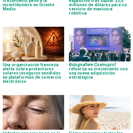
crecimiento pese a la
expansión tras captar 23,5
incertidumbre en Oriente
millones de dólares para su
Medio
servicio de manicura
robótica
Una organización francesa
Bolognafiere Cosmoprof
alerta sobre protectores
refuerza su crecimiento con
solares inseguros vendidos
una nueva adquisición
en plataformas de comercio
estratégica
electrónico