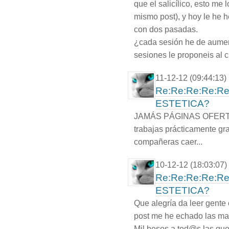
que el salicílico, esto me 
mismo post), y hoy le he h
con dos pasadas.
¿cada sesión he de aumen
sesiones le proponeis al 
11-12-12 (09:44:13)
Re:Re:Re:Re:R
ESTETICA?
JAMÁS PÁGINAS OFERTONES!
trabajas prácticamente gra
compañeras caer...
10-12-12 (18:03:07)
Re:Re:Re:Re:R
ESTETICA?
Que alegría da leer gente 
post me he echado las ma
Mil besos a tod@s las que