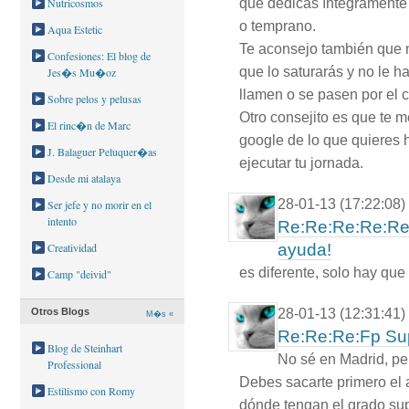
que dedicas íntegramente a
Nutricosmos
o temprano.
Aqua Estetic
Te aconsejo también que 
Confesiones: El blog de
que lo saturarás y no le h
Jes�s Mu�oz
llamen o se pasen por el c
Sobre pelos y pelusas
Otro consejito es que te m
El rinc�n de Marc
google de lo que quieres 
J. Balaguer Peluquer�as
ejecutar tu jornada.
Desde mi atalaya
28-01-13 (17:22:08)
Ser jefe y no morir en el
intento
Re:Re:Re:Re:Re:
Creatividad
ayuda!
es diferente, solo hay que 
Camp "deivid"
28-01-13 (12:31:41)
Otros Blogs
M�s «
Re:Re:Re:Fp Supe
Blog de Steinhart
No sé en Madrid, pe
Professional
Debes sacarte primero el a
Estilismo con Romy
dónde tengan el grado supe