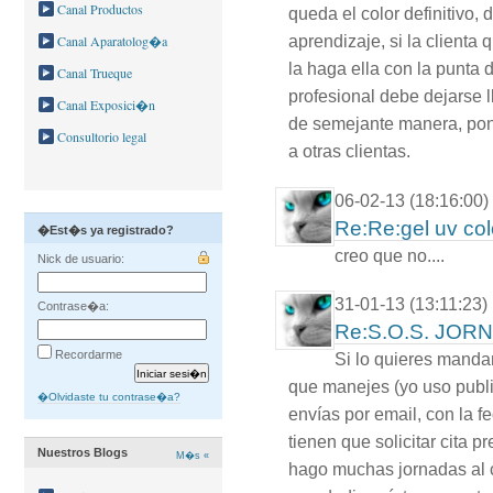
Canal Productos
queda el color definitivo,
aprendizaje, si la clienta
Canal Aparatolog�a
la haga ella con la punta 
Canal Trueque
profesional debe dejarse l
Canal Exposici�n
de semejante manera, pone
Consultorio legal
a otras clientas.
06-02-13 (18:16:00)
Re:Re:gel uv col
�Est�s ya registrado?
creo que no....
Nick de usuario:
31-01-13 (13:11:23)
Contrase�a:
Re:S.O.S. JO
Recordarme
Si lo quieres manda
que manejes (yo uso publish
�Olvidaste tu contrase�a?
envías por email, con la fe
tienen que solicitar cita 
Nuestros Blogs
M�s «
hago muchas jornadas al c