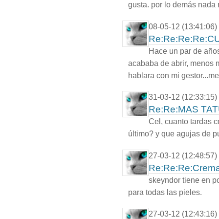
gusta. por lo demás nada
08-05-12 (13:41:06)
Re:Re:Re:Re:C
Hace un par de año
acababa de abrir, menos m
hablara con mi gestor...me
31-03-12 (12:33:15)
Re:Re:MAS TA
Cel, cuanto tardas 
último? y que agujas de pu
27-03-12 (12:48:57)
Re:Re:Re:Cremas
skeyndor tiene en po
para todas las pieles.
27-03-12 (12:43:16)