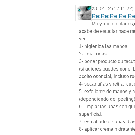
23-02-12 (12:11:22)
Re:Re:Re:Re:Re
Moly, no te enfades,
acabé de estudiar hace m
ver:
1- higieniza las manos
2- limar uñas
3- poner producto quitacut
(si quieres puedes poner 
aceite esencial, incluso r
4- secar uñas y retirar cut
5- exfoliante de manos y 
(dependiendo del peeling
6- limpiar las uñas con qu
superficial.
7- esmaltado de uñas (base,
8- aplicar crema hidratan