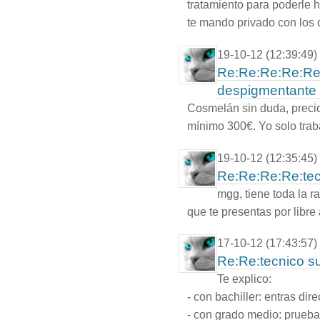
tratamiento para poderle h
te mando privado con los 
19-10-12 (12:39:49)
Re:Re:Re:Re:Re:
despigmentante 
Cosmelán sin duda, precio
mínimo 300€. Yo solo tra
19-10-12 (12:35:45)
Re:Re:Re:Re:tecn
mgg, tiene toda la ra
que te presentas por libre
17-10-12 (17:43:57)
Re:Re:tecnico su
Te explico:
- con bachiller: entras dire
- con grado medio: prueb