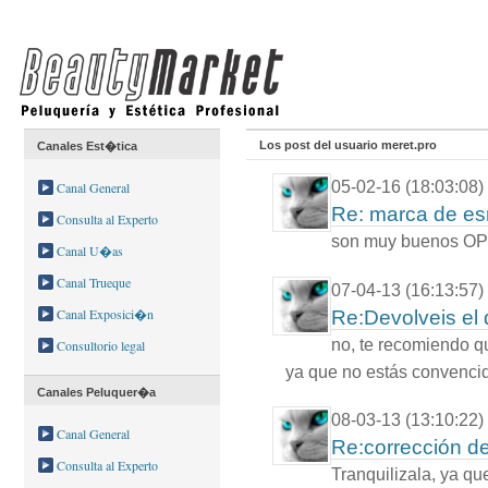
Los post del usuario meret.pro
Canales Est�tica
05-02-16 (18:03:08)
Canal General
Re: marca de es
Consulta al Experto
son muy buenos OPI
Canal U�as
Canal Trueque
07-04-13 (16:13:57)
Canal Exposici�n
Re:Devolveis el 
no, te recomiendo qu
Consultorio legal
ya que no estás convencid
Canales Peluquer�a
08-03-13 (13:10:22)
Canal General
Re:corrección d
Consulta al Experto
Tranquilizala, ya q