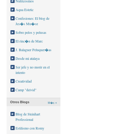
Nutricosmos
Aqua Estetic
Confesiones: El blog de
Jes�s Mu�oz
Sobre pelos y pelusas
El rinc�n de Marc
J. Balaguer Peluquer�as
Desde mi atalaya
Ser jefe y no morir en el
intento
Creatividad
Camp "deivid"
Otros Blogs
M�s «
Blog de Steinhart
Professional
Estilismo con Romy