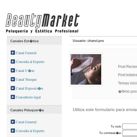
Usuario: charol.pro
Canales Est�tica
Canal General
Consulta al Experto
Post Recie
Canal U�as
Post totale
Canal Trueque
Temas inic
Canal Exposici�n
�ltimo p
Consultorio legal
Utiliza este formulario para envi
Canales Peluquer�a
Canal General
Tu nick:
Consulta al Experto
Tu contrase�a: