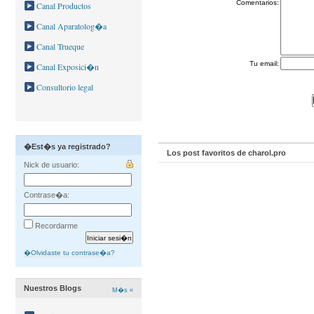
Comentarios:
Canal Productos
Canal Aparatolog�a
Canal Trueque
Tu email:
Canal Exposici�n
Consultorio legal
�Est�s ya registrado?
Los post favoritos de charol.pro
Nick de usuario:
Contrase�a:
Recordarme
�Olvidaste tu contrase�a?
Nuestros Blogs
M�s «