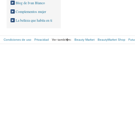
Blog de Ivan Blanco
Complementos mujer
La belleza que habita en ti
Condiciones de uso
Privacidad
Ver tambi�n:
Beauty Market
BeautyMarket Shop
Futu