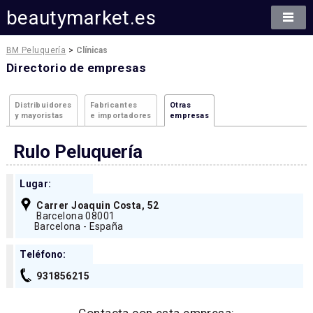
beautymarket.es
BM Peluquería
>
Clínicas
Directorio de empresas
Distribuidores
Fabricantes
Otras
y mayoristas
e importadores
empresas
Rulo Peluquería
Lugar:
Carrer Joaquin Costa, 52
Barcelona 08001
Barcelona - España
Teléfono:
931856215
Contacta con esta empresa: