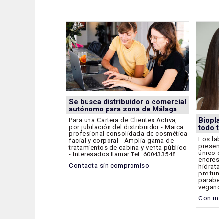
Se busca distribuidor o comercial
autónomo para zona de Málaga
Biopla
Para una Cartera de Clientes Activa,
por jubilación del distribuidor - Marca
todo 
profesional consolidada de cosmética
Los la
facial y corporal - Amplia gama de
presen
tratamientos de cabina y venta público
único 
- Interesados llamar Tel. 600433548
encres
Contacta sin compromiso
hidrat
profun
parabe
vegan
Con mo