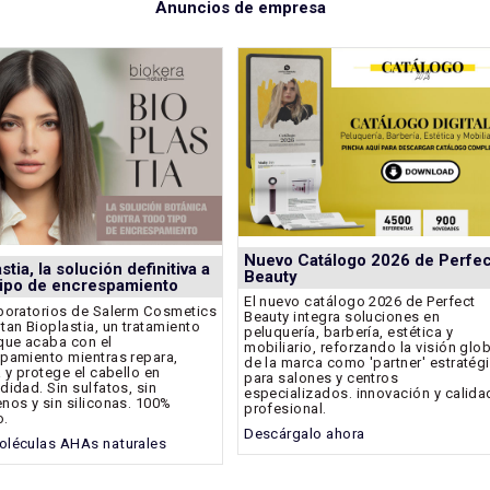
Anuncios de empresa
Nuevo Catálogo 2026 de Perfec
stia, la solución definitiva a
Beauty
tipo de encrespamiento
El nuevo catálogo 2026 de Perfect
boratorios de Salerm Cosmetics
Beauty integra soluciones en
tan Bioplastia, un tratamiento
peluquería, barbería, estética y
que acaba con el
mobiliario, reforzando la visión glo
pamiento mientras repara,
de la marca como 'partner' estratég
a y protege el cabello en
para salones y centros
didad. Sin sulfatos, sin
especializados. innovación y calida
nos y sin siliconas. 100%
profesional.
o.
Descárgalo ahora
léculas AHAs naturales