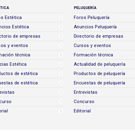
TICA
PELUQUERÍA
s Estética
Foros Peluquería
cios Estética
Anuncios Peluquería
ctorio de empresas
Directorio de empresas
sos y eventos
Cursos y eventos
mación técnica
Formación técnica
cias Estética
Actualidad de peluquería
uctos de estética
Productos de peluquería
estas de estética
Encuestas de peluquería
evistas
Entrevistas
curso
Concurso
orial
Editorial