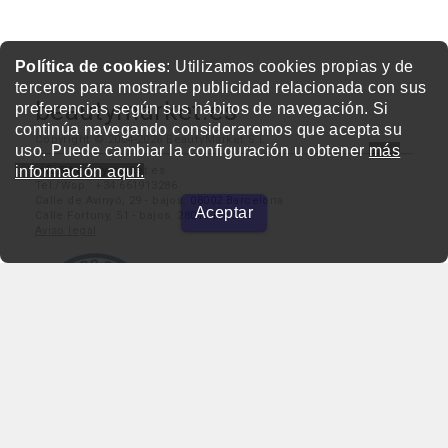
Política de cookies
: Utilizamos cookies propias y de
terceros para mostrarle publicidad relacionada con sus
beautymarket.es
preferencias según sus hábitos de navegación. Si
continúa navegando consideraremos que acepta su
Copyright © 2004-2026 BeautyMarket S.L.
uso. Puede cambiar la configuración u obtener
más
información aquí.
info@beautymarket.es
Tel./Wsp.: +34 661913286
Calle de Avinyó, 29 - bajos. 08002 Barcelona
Aceptar
Calle Fortuny, 51 - bajos. 28010 Madrid
Aviso legal