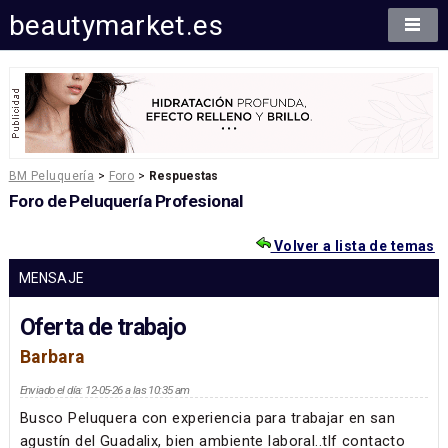
beautymarket.es
BM Peluquería
>
Foro
>
Respuestas
Foro de Peluquería Profesional
Volver a lista de temas
MENSAJE
Oferta de trabajo
Barbara
Enviado el día: 12-05-26 a las 10:35 am
Busco Peluquera con experiencia para trabajar en san
agustín del Guadalix, bien ambiente laboral..tlf contacto