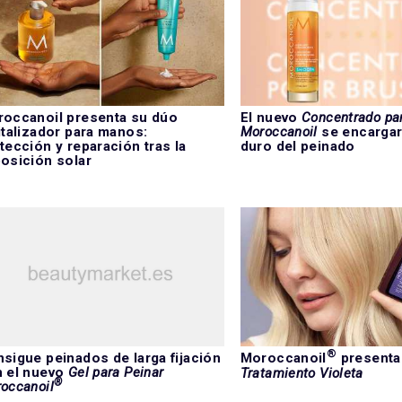
occanoil presenta su dúo
El nuevo
Concentrado pa
italizador para manos:
Moroccanoil
se encargará
tección y reparación tras la
duro del peinado
osición solar
®
sigue peinados de larga fijación
Moroccanoil
presenta
 el nuevo
Gel para Peinar
Tratamiento Violeta
®
occanoil