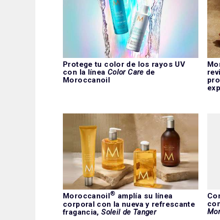
Protege tu color de los rayos UV
Mor
con la línea
Color Care
de
rev
Moroccanoil
pro
exp
®
Moroccanoil
amplía su línea
Con
con
corporal con la nueva y refrescante
Mor
fragancia,
Soleil de Tanger