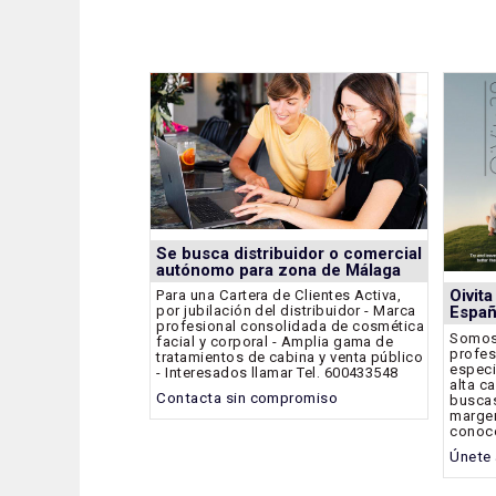
Se busca distribuidor o comercial
autónomo para zona de Málaga
Oivit
Para una Cartera de Clientes Activa,
por jubilación del distribuidor - Marca
Espa
profesional consolidada de cosmética
Somos 
facial y corporal - Amplia gama de
profes
tratamientos de cabina y venta público
especi
- Interesados llamar Tel. 600433548
alta ca
Contacta sin compromiso
buscas
margen
conoce
Únete 