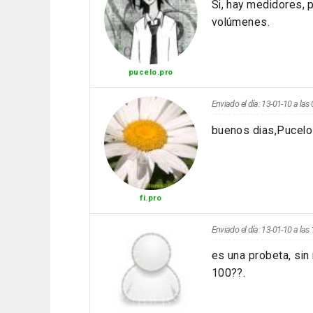
Si, hay medidores, 
volúmenes.
pucelo.pro
Enviado el día: 13-01-10 a la
buenos dias,Pucelo
fi.pro
Enviado el día: 13-01-10 a la
es una probeta, sin 
100??.