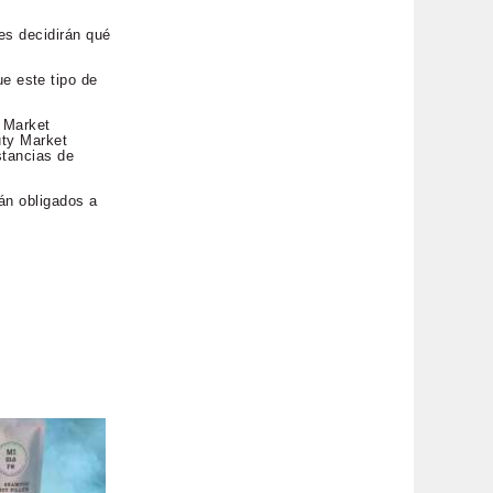
es decidirán qué
e este tipo de
y Market
uty Market
stancias de
tán obligados a