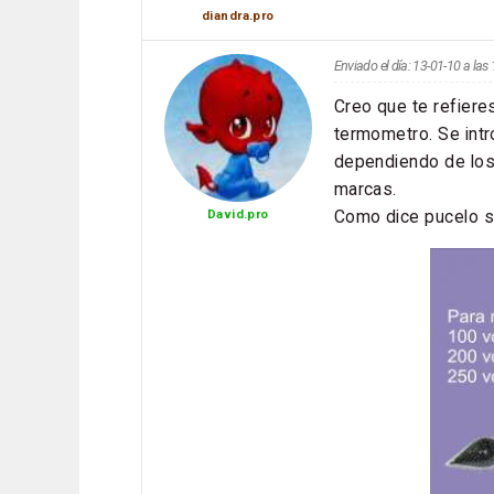
diandra.pro
Enviado el día: 13-01-10 a la
Creo que te refiere
termometro. Se int
dependiendo de los
marcas.
Como dice pucelo so
David.pro