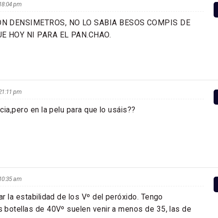
s 18:04 pm
SON DENSIMETROS, NO LO SABIA BESOS COMPIS DE
E HOY NI PARA EL PAN.CHAO.
s 21:11 pm
cia,pero en la pelu para que lo usáis??
s 10:35 am
r la estabilidad de los Vº del peróxido. Tengo
 botellas de 40Vº suelen venir a menos de 35, las de