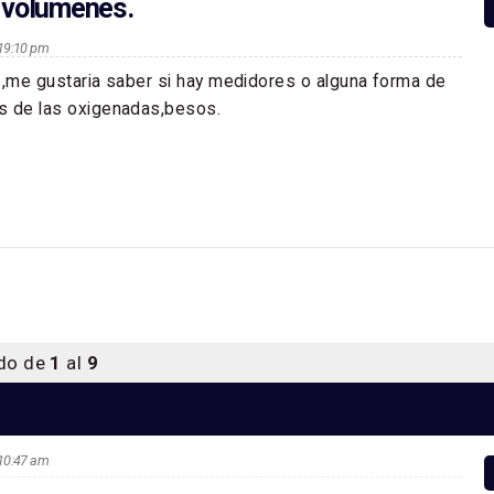
 volumenes.
s 19:10 pm
s,me gustaria saber si hay medidores o alguna forma de
s de las oxigenadas,besos.
ndo de
1
al
9
s 10:47 am