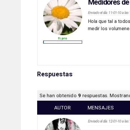
Medidores de
Enviado el día: 11-01-10 a la
Hola que tal a todo
medir los volumene
fi.pro
Respuestas
Se han obtenido
9
respuestas. Mostra
AUTOR
MENSAJES
Enviado el día: 12-01-10 a la