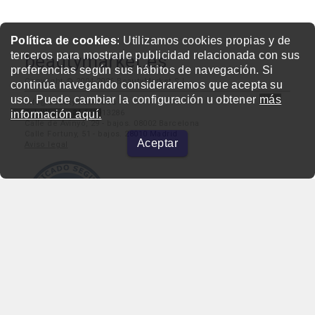
Política de cookies
: Utilizamos cookies propias y de
terceros para mostrarle publicidad relacionada con sus
beautymarket.es
preferencias según sus hábitos de navegación. Si
Copyright © 2004-2026 BeautyMarket S.L.
continúa navegando consideraremos que acepta su
uso. Puede cambiar la configuración u obtener
más
info@beautymarket.es
información aquí.
Tel./Wsp.: +34 661913286
Calle de Avinyó, 29 - bajos. 08002 Barcelona
Calle Fortuny, 51 - bajos. 28010 Madrid
Aceptar
Aviso legal