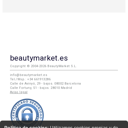
beautymarket.es
Copyright © 2004-2026 BeautyMarket S.L.
info@beautymarket.es
Tel./Wsp.: +34 661913286
Calle de Avinyó, 29 - bajos. 08002 Barcelona
Calle Fortuny, 51 - bajos. 28010 Madrid
Aviso legal
Política de cookies
: Utilizamos cookies propias y de