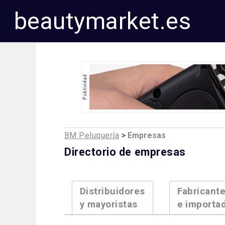
beautymarket.es
BM Peluquería
>
Empresas
Directorio de empresas
Distribuidores
Fabricant
y mayoristas
e importa