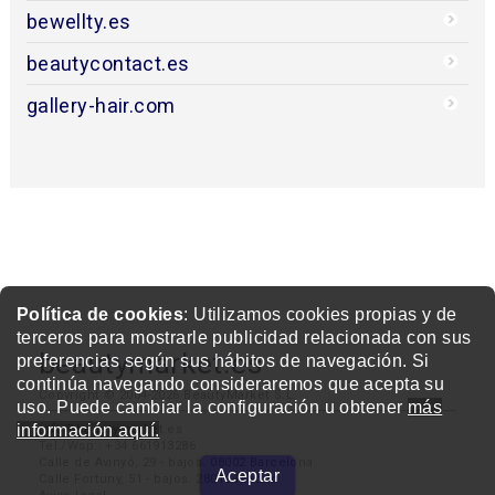
bewellty.es
beautycontact.es
gallery-hair.com
Política de cookies
: Utilizamos cookies propias y de
terceros para mostrarle publicidad relacionada con sus
beautymarket.es
preferencias según sus hábitos de navegación. Si
continúa navegando consideraremos que acepta su
Copyright © 2004-2026 BeautyMarket S.L.
uso. Puede cambiar la configuración u obtener
más
información aquí.
info@beautymarket.es
Tel./Wsp.: +34 661913286
Calle de Avinyó, 29 - bajos. 08002 Barcelona
Aceptar
Calle Fortuny, 51 - bajos. 28010 Madrid