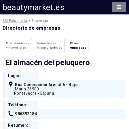
beautymarket.es
BM Peluquería
>
Empresas
Directorio de empresas
Distribuidores
Fabricantes
Otras
y mayoristas
e importadores
empresas
El almacén del peluquero
Lugar:
Rua Concepción Arenal 6 - Bajo
Marín 36900
Pontevedra - España
Teléfono:
986892184
Resumen: