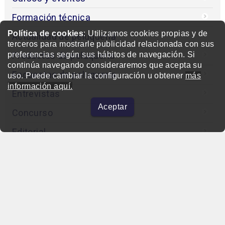
Formación técnica
Política de cookies
: Utilizamos cookies propias y de
Actualidad de peluquería
terceros para mostrarle publicidad relacionada con sus
Productos de peluquería
preferencias según sus hábitos de navegación. Si
continúa navegando consideraremos que acepta su
Encuestas de peluquería
uso. Puede cambiar la configuración u obtener
más
información aquí.
Entrevistas
Aceptar
Concurso
Editorial
Otras webs del grupo
beautymarket.es
beautymarket.pt