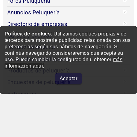
Foros Peluquería
Anuncios Peluquería
Directorio de empresas
Política de cookies
: Utilizamos cookies propias y de
Cursos y eventos
terceros para mostrarle publicidad relacionada con sus
Formación técnica
preferencias según sus hábitos de navegación. Si
continúa navegando consideraremos que acepta su
Actualidad de peluquería
uso. Puede cambiar la configuración u obtener
más
información aquí.
Productos de peluquería
Aceptar
Encuestas de peluquería
Entrevistas
Concurso
Editorial