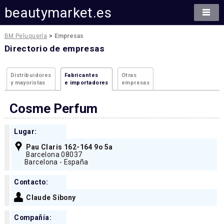
beautymarket.es
BM Peluquería
>
Empresas
Directorio de empresas
Distribuidores
Fabricantes
Otras
y mayoristas
e importadores
empresas
Cosme Perfum
Lugar:
Pau Claris 162-164 9o 5a
Barcelona 08037
Barcelona - España
Contacto:
Claude Sibony
Compañía: