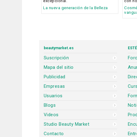
excepcional.
con no
La nueva generación de la Belleza
Cosmét
vangu
beautymarket.es
ESTÉ
Suscripción
Foro
Mapa del sitio
Anun
Publicidad
Dire
Empresas
Cur
Usuarios
For
Blogs
Noti
Videos
Prod
Studio Beauty Market
Encu
Contacto
Entr