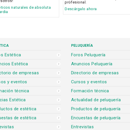
sotros!
profesional.
icos naturales de absoluta
Descárgalo ahora
ardia
TICA
PELUQUERÍA
s Estética
Foros Peluquería
cios Estética
Anuncios Peluquería
ctorio de empresas
Directorio de empresas
sos y eventos
Cursos y eventos
mación técnica
Formación técnica
cias Estética
Actualidad de peluquería
uctos de estética
Productos de peluquería
estas de estética
Encuestas de peluquería
evistas
Entrevistas