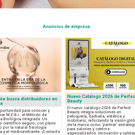
Anuncios de empresa
Nuevo Catálogo 2026 de Perfec
rée busca distribuidores en
Beauty
ña
El nuevo catálogo 2026 de Perfect
oportunidad para conocer y
Beauty integra soluciones en
iar M.E.B.I., el Método de
peluquería, barbería, estética y
ca Biológica Integrada. Un
mobiliario, reforzando la visión glo
 científico seguro, con pleno
de la marca como 'partner' estratég
 por la natural fisiología
para salones y centros
 y el medioambiente. ¡Contacta
especializados. innovación y calida