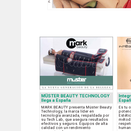
MÜSTER BEAUTY TECHNOLOGY
Integ
llega a España
Espa
MARK BEAUTY presenta Müster Beauty
Es tu 
Technology, la marca líder en
potenc
tecnología avanzada, respaldada por
Estéti
su Tech Lab, que asegura resultados
método
efectivos y seguros. Equipos de alta
respeto
calidad con un rendimiento
humana